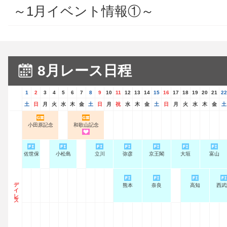
～1月イベント情報①～
8月レース日程
1
2
3
4
5
6
7
8
9
10
11
12
13
14
15
16
17
18
19
20
21
22
土
日
月
火
水
木
金
土
日
月
祝
水
木
金
土
日
月
火
水
木
金
土
小田原記念
和歌山記念
佐世保
小松島
立川
弥彦
京王閣
大垣
富山
デイレース
熊本
奈良
高知
西武