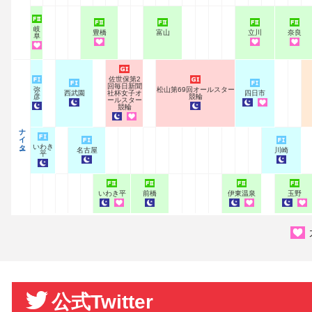
岐
豊橋
富山
立川
奈良
阜
佐世保第2
回毎日新聞
弥
松山第69回オールスター
西武園
社杯女子オ
四日市
彦
競輪
ールスター
競輪
ナイター
いわき
名古屋
川崎
平
いわき平
前橋
伊東温泉
玉野
公式Twitter