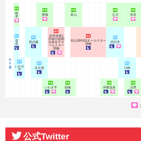
岐
豊橋
富山
立川
奈良
阜
佐世保第2
回毎日新聞
弥
松山第69回オールスター
西武園
社杯女子オ
四日市
彦
競輪
ールスター
競輪
ナイター
いわき
名古屋
川崎
平
いわき平
前橋
伊東温泉
玉野
公式Twitter