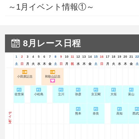
～1月イベント情報①～
8月レース日程
1
2
3
4
5
6
7
8
9
10
11
12
13
14
15
16
17
18
19
20
21
22
土
日
月
火
水
木
金
土
日
月
祝
水
木
金
土
日
月
火
水
木
金
土
小田原記念
和歌山記念
佐世保
小松島
立川
弥彦
京王閣
大垣
富山
デイレース
熊本
奈良
高知
西武