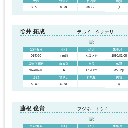
太股
背筋力
肺活量
脚質
65.5cm
185.0kg
6050cc
追
照井 拓成
テルイ タクナリ
登録番号
期別
級班
生年月日
015326
1996/01/08
115期
Ｓ級２班
級班所属日
血液型
身長
体重
2024/07/01
A
175.0cm
85.0kg
太股
背筋力
肺活量
脚質
60.0cm
180.0kg
-
両
藤根 俊貴
フジネ トシキ
登録番号
期別
級班
生年月日