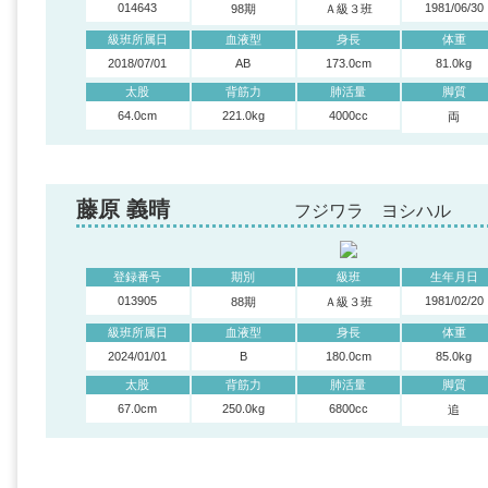
014643
1981/06/30
98期
Ａ級３班
級班所属日
血液型
身長
体重
2018/07/01
AB
173.0cm
81.0kg
太股
背筋力
肺活量
脚質
64.0cm
221.0kg
4000cc
両
藤原 義晴
フジワラ ヨシハル
登録番号
期別
級班
生年月日
013905
1981/02/20
88期
Ａ級３班
級班所属日
血液型
身長
体重
2024/01/01
B
180.0cm
85.0kg
太股
背筋力
肺活量
脚質
67.0cm
250.0kg
6800cc
追