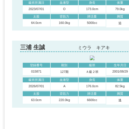
級班所属日
血液型
身長
体重
2023/07/01
O
173.0cm
79.0kg
太股
背筋力
肺活量
脚質
64.0cm
160.0kg
5000cc
追
三浦 生誠
ミウラ キアキ
登録番号
期別
級班
生年月日
015871
2001/08/29
127期
Ａ級２班
級班所属日
血液型
身長
体重
2026/07/01
A
176.0cm
82.5kg
太股
背筋力
肺活量
脚質
63.0cm
220.0kg
6600cc
逃