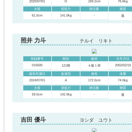
2025/07/01
O
169.2cm
76.6kg
太股
背筋力
肺活量
脚質
61.0cm
141.0kg
-
逃
照井 力斗
テルイ リキト
登録番号
期別
級班
生年月日
015600
2002/02/19
121期
Ａ級１班
級班所属日
血液型
身長
体重
2024/07/01
A
172.0cm
74.0kg
太股
背筋力
肺活量
脚質
59.0cm
142.0kg
-
逃
吉田 優斗
ヨシダ ユウト