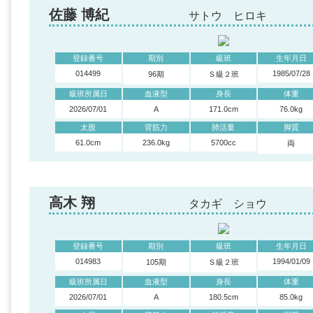
佐藤 博紀
サトウ ヒロキ
登録番号
期別
級班
生年月日
014499
1985/07/28
96期
Ｓ級２班
級班所属日
血液型
身長
体重
2026/07/01
A
171.0cm
76.0kg
太股
背筋力
肺活量
脚質
61.0cm
236.0kg
5700cc
両
高木 翔
タカギ ショウ
登録番号
期別
級班
生年月日
014983
1994/01/09
105期
Ｓ級２班
級班所属日
血液型
身長
体重
2026/07/01
A
180.5cm
85.0kg