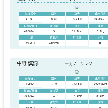
登録番号
期別
級班
生年月日
013904
1983/02/13
88期
Ｓ級１班
級班所属日
血液型
身長
体重
2023/07/01
O
168.0cm
75.0kg
太股
背筋力
肺活量
脚質
60.0cm
150.0kg
-
両
中野 慎詞
ナカノ シンジ
登録番号
期別
級班
生年月日
015596
1999/06/08
121期
Ｓ級１班
級班所属日
血液型
身長
体重
2025/07/01
A
176.0cm
88.0kg
太股
背筋力
肺活量
脚質
65.1cm
211.0kg
-
逃