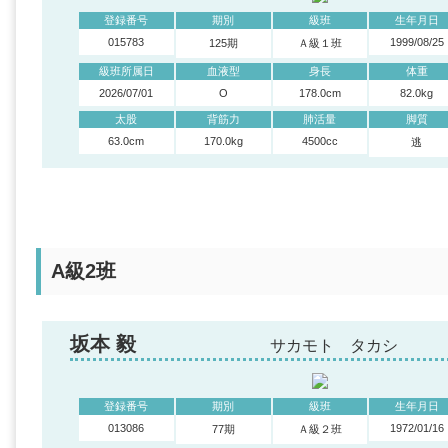
登録番号
期別
級班
生年月日
015783
1999/08/25
125期
Ａ級１班
級班所属日
血液型
身長
体重
2026/07/01
O
178.0cm
82.0kg
太股
背筋力
肺活量
脚質
63.0cm
170.0kg
4500cc
逃
A級2班
坂本 毅
サカモト タカシ
登録番号
期別
級班
生年月日
013086
1972/01/16
77期
Ａ級２班