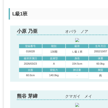
L級1班
小原 乃亜
オバラ ノア
登録番号
期別
級班
生年月日
016028
2002/10/07
130期
Ｌ級１班
級班所属日
血液型
身長
体重
2026/03/23
A
154.5cm
60.0kg
太股
背筋力
肺活量
脚質
60.0cm
140.0kg
-
両
熊谷 芽緯
クマガイ メイ