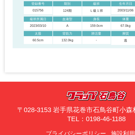
登録番号
期別
級班
生年月日
015756
2003/11/06
124期
Ｌ級１班
級班所属日
血液型
身長
体重
2023/03/10
A
159.0cm
67.0kg
太股
背筋力
肺活量
脚質
60.5cm
132.0kg
-
逃
〒028-3153 岩手県花巻市石鳥谷町小森林
TEL：0198-46-1188
プライバシーポリシー
施設利用