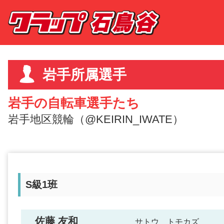
岩手所属選手
岩手の自転車選手たち
岩手地区競輪（@KEIRIN_IWATE）
S級1班
佐藤 友和
サトウ トモカズ