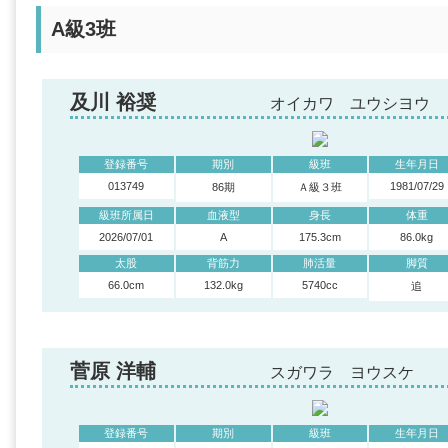
A級3班
及川 裕奨
オイカワ ユウシヨウ
登録番号
期別
級班
生年月日
013749
1981/07/29
86期
Ａ級３班
級班所属日
血液型
身長
体重
2026/07/01
A
175.3cm
86.0kg
太股
背筋力
肺活量
脚質
66.0cm
132.0kg
5740cc
追
菅原 洋輔
スガワラ ヨウスケ
登録番号
期別
級班
生年月日