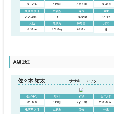
015236
1995/02/11
113期
Ｓ級２班
級班所属日
血液型
身長
体重
2026/01/01
B
176.9cm
82.8kg
太股
背筋力
肺活量
脚質
67.0cm
171.0kg
4600cc
逃
A級1班
佐々木 祐太
ササキ ユウタ
登録番号
期別
級班
生年月日
015688
2000/03/21
123期
Ａ級１班
級班所属日
血液型
身長
体重