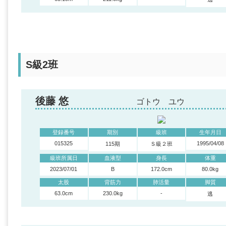
S級2班
後藤 悠
ゴトウ ユウ
登録番号
期別
級班
生年月日
015325
1995/04/08
115期
Ｓ級２班
級班所属日
血液型
身長
体重
2023/07/01
B
172.0cm
80.0kg
太股
背筋力
肺活量
脚質
63.0cm
230.0kg
-
逃