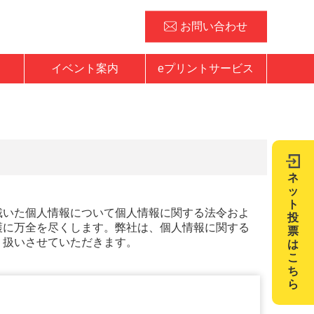
お問い合わせ
イベント案内
eプリントサービス
ネ
ッ
ト
戴いた個人情報について個人情報に関する法令およ
投
護に万全を尽くします。弊社は、個人情報に関する
票
り扱いさせていただきます。
は
こ
ち
ら