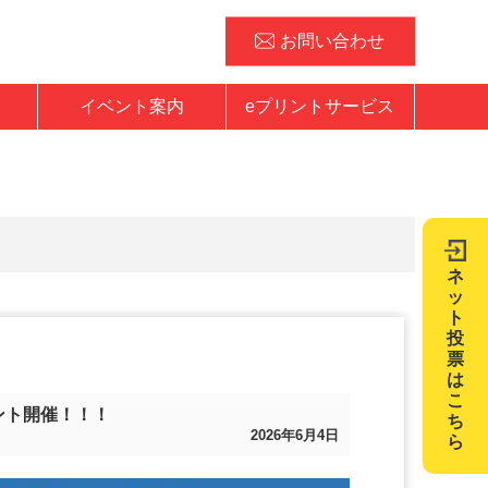
お問い合わせ
イベント案内
eプリントサービス
ネ
ッ
ト
投
票
は
こ
ント開催！！！
ち
2026年6月4日
ら